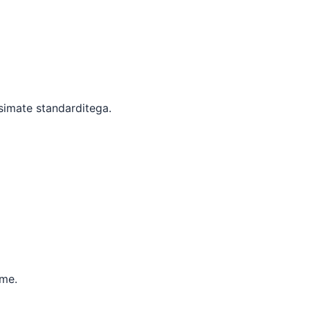
usimate standarditega.
ime.