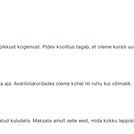
epikkust kogemust. Pidev koolitus tagab, et oleme kursis u
a aja. Avariiolukordades oleme kohal nii ruttu kui võimalik.
tud kuludeta. Maksate ainult selle eest, mida kokku leppis