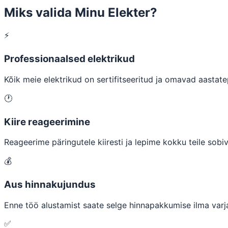
Miks valida Minu Elekter?
⚡
Professionaalsed elektrikud
Kõik meie elektrikud on sertifitseeritud ja omavad aastat
🕐
Kiire reageerimine
Reageerime päringutele kiiresti ja lepime kokku teile sobiv
💰
Aus hinnakujundus
Enne töö alustamist saate selge hinnapakkumise ilma varja
✅