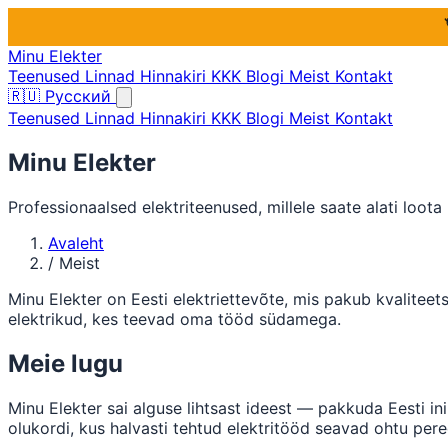
Minu Elekter
Teenused
Linnad
Hinnakiri
KKK
Blogi
Meist
Kontakt
🇷🇺
Русский
Teenused
Linnad
Hinnakiri
KKK
Blogi
Meist
Kontakt
Minu Elekter
Professionaalsed elektriteenused, millele saate alati loota
Avaleht
/
Meist
Minu Elekter on Eesti elektriettevõte, mis pakub kvaliteet
elektrikud, kes teevad oma tööd südamega.
Meie lugu
Minu Elekter sai alguse lihtsast ideest — pakkuda Eesti ini
olukordi, kus halvasti tehtud elektritööd seavad ohtu pered