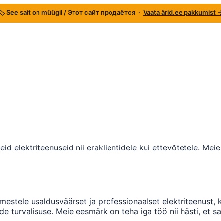
🏷️ See sait on müügil / Этот сайт продаётся ·
Vaata ärid.ee pakkumist 
seid elektriteenuseid nii eraklientidele kui ettevõtetele. 
mestele usaldusväärset ja professionaalset elektriteenust, k
e turvalisuse. Meie eesmärk on teha iga töö nii hästi, et sa