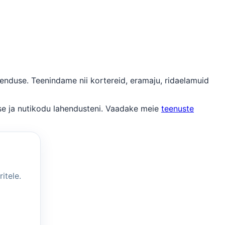
enduse. Teenindame nii kortereid, eramaju, ridaelamuid
use ja nutikodu lahendusteni. Vaadake meie
teenuste
itele.