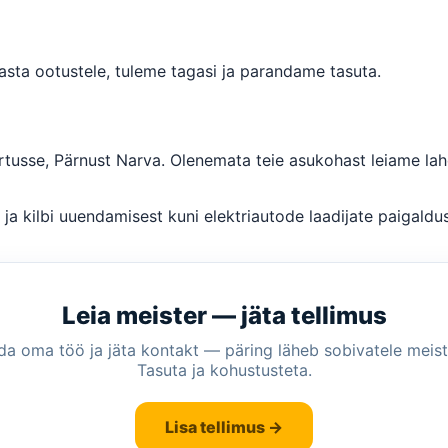
vasta ootustele, tuleme tagasi ja parandame tasuta.
rtusse, Pärnust Narva. Olenemata teie asukohast leiame lah
ja kilbi uuendamisest kuni elektriautode laadijate paigald
Leia meister — jäta tellimus
lda oma töö ja jäta kontakt — päring läheb sobivatele meistr
Tasuta ja kohustusteta.
Lisa tellimus →