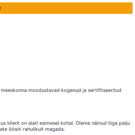
→
Meie meeskonna moodustavad kogenud ja sertifitseeritud
us klient on alati esimesel kohal. Oleme näinud liiga palju
ate öösiti rahulikult magada.